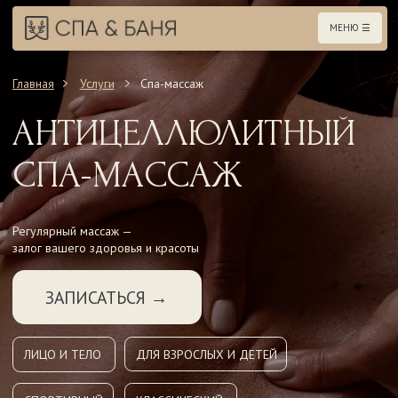
МЕНЮ ☰
О НАС
Главная
Услуги
Спа-массаж
СПИСОК УСЛ
АНТИЦЕЛЛЮЛИТНЫЙ
СПА-МАССА
СПА-МАССАЖ
СПА-УХОД
ПРОГРАММЫ
Регулярный массаж —
залог вашего здоровья и красоты
КОМАНДА
ЗАПИСАТЬСЯ →
ПОДАРОЧНЫ
НОВОСТИ
ЛИЦО И ТЕЛО
ДЛЯ ВЗРОСЛЫХ И ДЕТЕЙ
КОНТАКТЫ
СПОРТИВНЫЙ
КЛАССИЧЕСКИЙ
ПРАВОВАЯ 
АНТИЦЕЛЛЮЛИТНЫЙ
БУККАЛЬНЫЙ
ЛИМФОДРЕНАЖНЫЙ