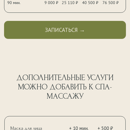
+ 20 мин.
+ 1 500 ₽
Альгинатная маска
для лица
+ 10 мин.
+ 800 ₽
Тейпирование
·
1 зона
Вакуумные банки · 1
+ 10 мин.
+ 500 ₽
зона
+ 15 мин.
+ 900 ₽
Массаж головы
+ 20 мин.
Скрабирование
+ 2000 ₽
+ 30 мин.
+ 2500 ₽
Обертывание Beauty Spa
+ 350 ₽
Массаж на масле или креме Hedonist
Доступно при наличии свободного времени после
основной программы. Уточняйте у спа-специалиста.