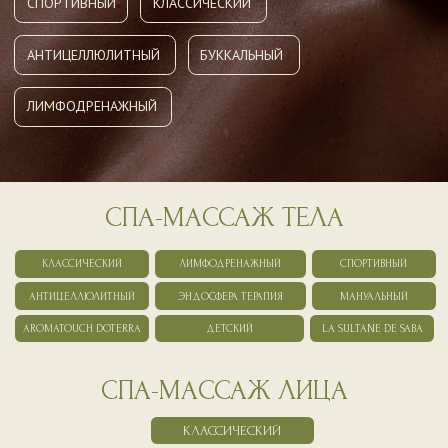
СПА-МАССАЖ ТЕЛА
КЛАССИЧЕСКИЙ
ЛИМФОДРЕНАЖНЫЙ
СПОРТИВНЫЙ
АНТИЦЕЛЛЮЛИТНЫЙ
ЭНДОСФЕРА ТЕРАПИЯ
МАНУАЛЬНЫЙ
AROMATOUCH DOTERRA
ДЕТСКИЙ
LA SULTANE DE SABA
СПА-МАССАЖ ЛИЦА
КЛАССИЧЕСКИЙ
АНТИЦЕЛЛЮЛИТНЫЙ
СПА-МАССАЖ
Комплексная проработка проблемных зон (бёдра, ягодицы,
живот) для улучшения микроциркуляции и обмена веществ.
Устраняет отёки, токсины и повышает тонус кожи.