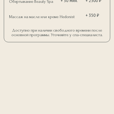
СПA & БАНЯ
Место, где ваши близкие почувствуют себя особенными.
Подарите близким минуты роскоши и полного восстановления.
ЗАКАЗАТЬ СЕРТИФИКАТ
КУПИТЬ ОНЛАЙН
В СПА & БАНЯ МЫ ПРЕДЛАГАЕМ
НЕ ПРОСТО ПРОЦЕДУРЫ— МЫ
СОЗДАЕМ НЕПОВТОРИМЫЙ
ОПЫТ ПОЛНОГО БЛАЖЕНСТВА