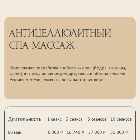
Длительность
1 сеанс
3 сеанса
5 сеансов
10 сеансов
60 мин.
6 000 ₽
16 740 ₽
27 000 ₽
51 000 ₽
90 мин.
9 000 ₽
25 110 ₽
40 500 ₽
76 500 ₽
ЗАПИСАТЬСЯ →
ДОПОЛНИТЕЛЬНЫЕ УСЛУГИ
МОЖНО ДОБАВИТЬ К СПА-
МАССАЖУ
+ 10 мин.
+ 500 ₽
Маска для лица
на выбор
+ 10 мин.
+ 500 ₽
Спа-массаж лица
криосферами