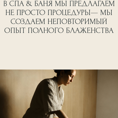
О НАС
СПА-МАССАЖ
ЖДЕМ В ГОСТИ
СПА-УХОД
ПРОГРАММЫ ПАРЕНИЯ
г. Пермь, Пермская, 33
КОМАНДА
World Class Пермь • 1 этаж
ЦЕНЫ НА УСЛУГИ
Ежедневно 10:00–22:00
НОВОСТИ
КОНТАКТЫ
СЕРТИФИКАТЫ
+7 (922) 312-64-68
МЫ В СОЦ.СЕТЯХ
info@spa-bania-prm.ru
ОБРАТНЫЙ ЗВОНОК
ЗАПИСАТЬСЯ
ПРАВОВАЯ ИНФОРМАЦИЯ
Имеются противопоказания,
необходима консультация
специалиста
* Instagram является продуктом
ООО «Спа и Баня на Пермской»
компании Meta*, признанной
ИНН 5902066351
экстремистской организацией,
© Спа&Баня на Пермской.
деятельность которой запрещена
Все права защищены
на территории РФ