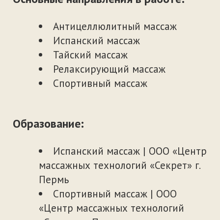
Банное мастерство |
Продвинутый курс | I ступень |
Творческая лаборатория Николая
Петрова | г. Екатеринбург
Эндосфера-терапия© | AK
Sensor | Therapeutic System | Fenix
Group S.R.L.
Специалист по эфирным маслам
в технике АТТ | DoTERRA