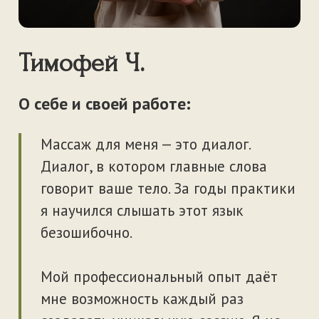
О себе и своей работе:
Массаж для меня — это диалог.
Диалог, в котором главные слова
говорит ваше тело. За годы практики
я научился слышать этот язык
безошибочно.
Мой профессиональный опыт даёт
мне возможность каждый раз
создавать уникальную сессию. Я не
использую шаблонные протоколы — я
подбираю техники индивидуально,
отталкиваясь от ваших задач и
текущего состояния мышц.
Во время сеанса я предпочитаю
сохранять молчание. Это позволяет
мне полностью сконцентрироваться
на вас, отследить малейшие реакции